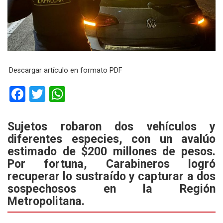
Descargar artículo en formato PDF
F
T
W
a
wi
h
ce
tt
at
Sujetos robaron dos vehículos y
diferentes especies, con un avalúo
b
er
s
estimado de $200 millones de pesos.
o
A
Por fortuna, Carabineros logró
o
p
recuperar lo sustraído y capturar a dos
k
p
sospechosos en la Región
Metropolitana.