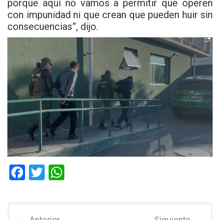
porque aquí no vamos a permitir que operen
con impunidad ni que crean que pueden huir sin
consecuencias”, dijo.
F
T
W
a
wi
h
ce
tt
at
b
er
s