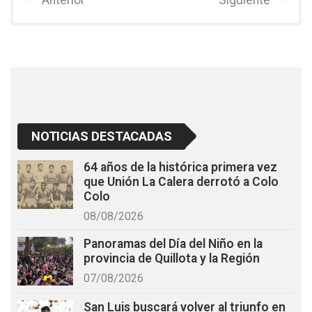
Anterior
Siguiente
o
A
o
p
k
p
NOTICIAS DESTACADAS
64 años de la histórica primera vez
que Unión La Calera derrotó a Colo
Colo
08/08/2026
Panoramas del Día del Niño en la
provincia de Quillota y la Región
07/08/2026
San Luis buscará volver al triunfo en