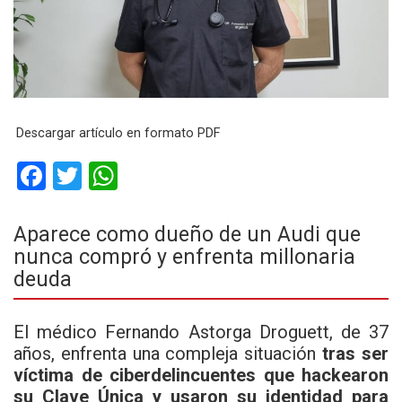
Descargar artículo en formato PDF
F
T
W
a
wi
h
ce
tt
at
Aparece como dueño de un Audi que
nunca compró y enfrenta millonaria
b
er
s
deuda
o
A
o
p
El médico Fernando Astorga Droguett, de 37
k
p
años, enfrenta una compleja situación
tras ser
víctima de ciberdelincuentes que hackearon
su Clave Única y usaron su identidad para