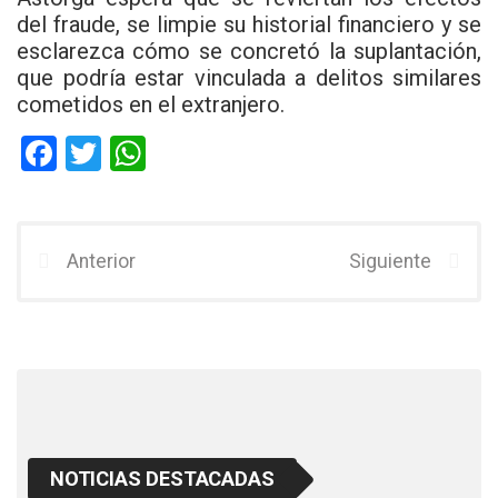
del fraude, se limpie su historial financiero y se
esclarezca cómo se concretó la suplantación,
que podría estar vinculada a delitos similares
cometidos en el extranjero.
F
T
W
a
wi
h
ce
tt
at
b
er
s
Anterior
Siguiente
o
A
o
p
k
p
NOTICIAS DESTACADAS