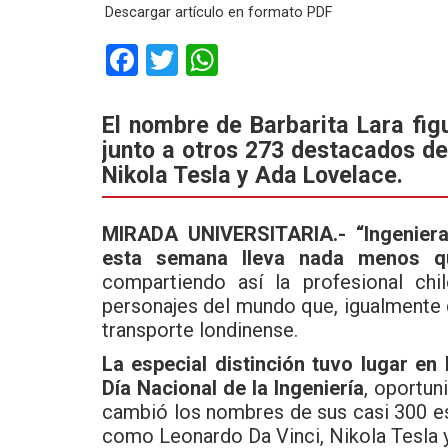
Descargar artículo en formato PDF
F
T
W
a
wi
h
ce
tt
at
El nombre de Barbarita Lara fig
junto a otros 273 destacados de
b
er
s
Nikola Tesla y Ada Lovelace.
o
A
o
p
MIRADA UNIVERSITARIA.- “Ingeniera
k
p
esta semana lleva nada menos q
compartiendo así la profesional chi
personajes del mundo que, igualmente 
transporte londinense.
La especial distinción tuvo lugar en 
Día Nacional de la Ingeniería
, oportun
cambió los nombres de sus casi 300 es
como Leonardo Da Vinci, Nikola Tesla y