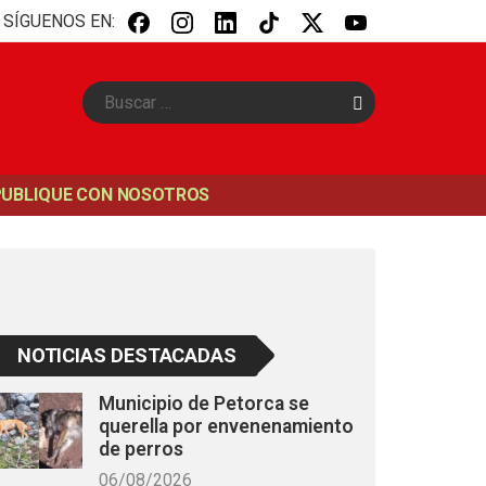
SÍGUENOS EN:
B
u
s
c
a
PUBLIQUE CON NOSOTROS
r
NOTICIAS DESTACADAS
Municipio de Petorca se
querella por envenenamiento
de perros
06/08/2026