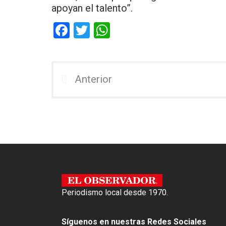
apoyan el talento”.
F
T
W
a
wi
h
ce
tt
at
b
er
s
Anterior
o
A
o
p
k
p
Periodismo local desde 1970.
Síguenos en nuestras Redes Sociales