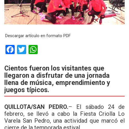
Descargar artículo en formato PDF
F
T
W
a
wi
h
ce
tt
at
Cientos fueron los visitantes que
llegaron a disfrutar de una jornada
b
er
s
llena de música, emprendimiento y
o
A
juegos típicos.
o
p
k
p
QUILLOTA/SAN PEDRO.
– El sábado 24 de
febrero, se llevó a cabo la Fiesta Criolla Lo
Varela San Pedro, una actividad que marcó el
cierre de la temporada estival.