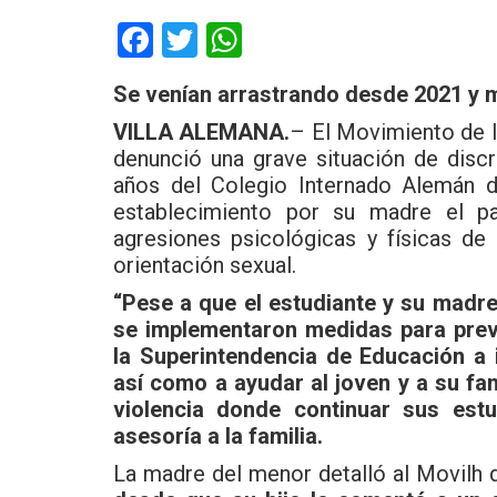
F
T
W
a
wi
h
Se venían arrastrando desde 2021 y m
ce
tt
at
VILLA ALEMANA.
– El Movimiento de 
b
er
s
denunció una grave situación de disc
o
A
años del Colegio Internado Alemán d
o
p
establecimiento por su madre el pa
agresiones psicológicas y físicas d
k
p
orientación sexual.
“Pese a que el estudiante y su madr
se implementaron medidas para preve
la Superintendencia de Educación a 
así como a ayudar al joven y a su fam
violencia donde continuar sus estu
asesoría a la familia.
La madre del menor detalló al Movilh