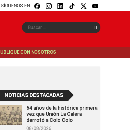
SÍGUENOS EN:
B
u
s
c
a
PUBLIQUE CON NOSOTROS
r
NOTICIAS DESTACADAS
64 años de la histórica primera
vez que Unión La Calera
derrotó a Colo Colo
08/08/2026