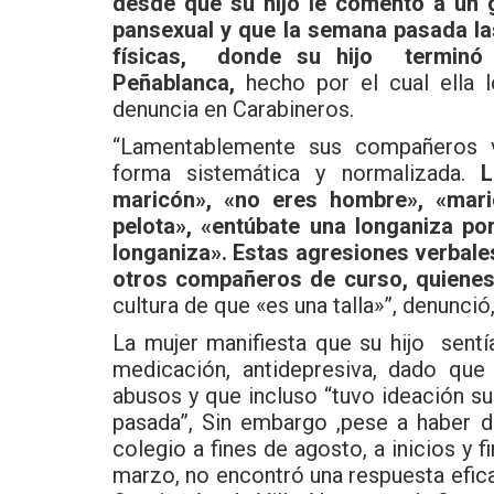
desde que su hijo le comentó a un
pansexual y que la semana pasada la
físicas, donde su hijo terminó 
Peñablanca,
hecho por el cual ella l
denuncia en Carabineros.
“Lamentablemente sus compañeros vi
forma sistemática y normalizada.
L
maricón», «no eres hombre», «maric
pelota», «entúbate una longaniza por
longaniza». Estas agresiones verbales
otros compañeros de curso, quienes
cultura de que «es una talla»”, denunci
La mujer manifiesta que su hijo sent
medicación, antidepresiva, dado que
abusos y que incluso “tuvo ideación su
pasada”, Sin embargo ,pese a haber d
colegio a fines de agosto, a inicios y 
marzo, no encontró una respuesta efica