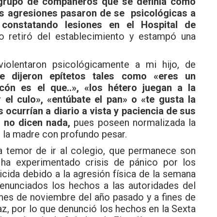
 grupo de compañeros que se definía como
s agresiones pasaron de se psicológicas a
constatando lesiones en el Hospital de
o retiró del establecimiento y estampó una
olentaron psicológicamente a mi hijo, de
e dijeron epítetos tales como «eres un
ón es el que..», «los hétero juegan a la
 el culo», «entúbate el pan» o «te gusta la
 ocurrían a diario a vista y paciencia de sus
 no dicen nada,
pues poseen normalizada la
ó, la madre con profundo pesar.
ía temor de ir al colegio, que permanece son
 ha experimentado crisis de pánico por los
icida debido a la agresión física de la semana
enunciados los hechos a las autoridades del
fines de noviembre del año pasado y a fines de
z, por lo que denunció los hechos en la Sexta