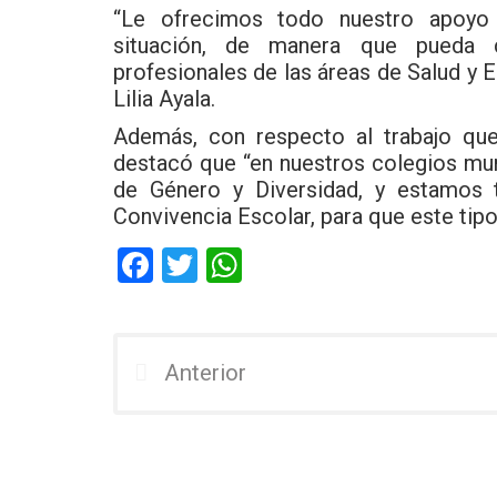
“Le ofrecimos todo nuestro apoyo y
situación, de manera que pueda 
profesionales de las áreas de Salud y 
Lilia Ayala.
Además, con respecto al trabajo que
destacó que “en nuestros colegios mu
de Género y Diversidad, y estamos 
Convivencia Escolar, para que este tipo
F
T
W
a
wi
h
ce
tt
at
b
er
s
Anterior
o
A
o
p
k
p