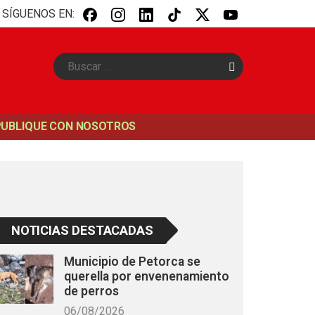
SÍGUENOS EN:
B
u
s
c
a
PUBLIQUE CON NOSOTROS
r
NOTICIAS DESTACADAS
Municipio de Petorca se
querella por envenenamiento
de perros
06/08/2026