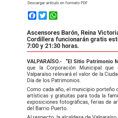
Descargar artículo en formato PDF
F
T
W
a
wi
h
ce
tt
at
Ascensores Barón, Reina Victoria
Cordillera funcionarán gratis es
b
er
s
7:00 y 21:30 horas.
o
A
o
p
VALPARAÍSO.-
“El Sitio Patrimonio 
k
p
que la Corporación Municipal que a
Valparaíso relevará el valor de la Ciud
Día de los Patrimonios.
Como cada año, el municipio porteño c
artísticas y gratuitas para toda la fami
exposiciones fotográficas, ferias de ar
del Barrio Puerto.
Al respecto, la alcaldesa de Valparaíso