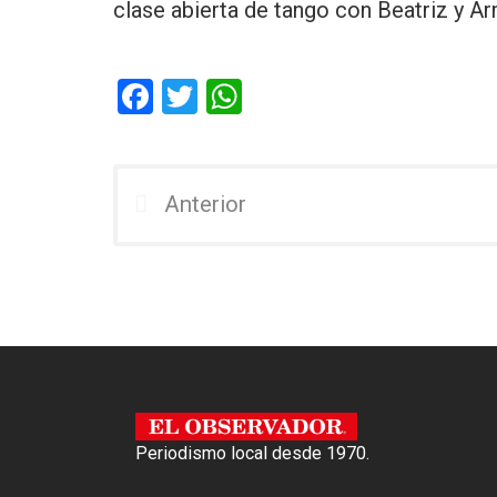
clase abierta de tango con Beatriz y A
F
T
W
a
wi
h
ce
tt
at
b
er
s
Anterior
o
A
o
p
k
p
Periodismo local desde 1970.