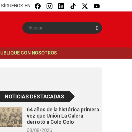
SÍGUENOS EN:
B
u
s
c
a
PUBLIQUE CON NOSOTROS
r
NOTICIAS DESTACADAS
64 años de la histórica primera
vez que Unión La Calera
derrotó a Colo Colo
08/08/2026