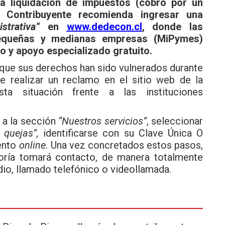
na liquidación de impuestos (cobro por un
l Contribuyente recomienda ingresar una
strativa”
en
www.dedecon.cl
, donde las
pequeñas y medianas empresas (MiPymes)
o y apoyo especializado gratuito.
e que sus derechos han sido vulnerados durante
e realizar un reclamo en el sitio web de la
ta situación frente a las instituciones
r a la sección
“Nuestros servicios”
, seleccionar
e quejas”,
identificarse con su Clave Única O
mento
online.
Una vez concretados estos pasos,
soría tomará contacto, de manera totalmente
dio, llamado telefónico o videollamada.