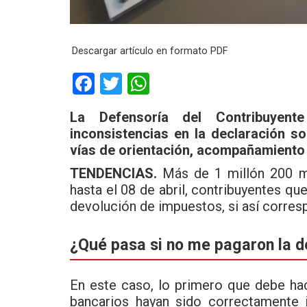
Descargar artículo en formato PDF
F
T
W
a
wi
h
La Defensoría del Contribuyent
ce
tt
at
inconsistencias en la declaración so
b
er
s
vías de orientación, acompañamiento 
o
A
TENDENCIAS.
Más de 1 millón 200 mi
o
p
hasta el 08 de abril, contribuyentes q
devolución de impuestos, si así corres
k
p
¿Qué pasa si no me pagaron la 
En este caso, lo primero que debe hac
bancarios hayan sido correctamente 