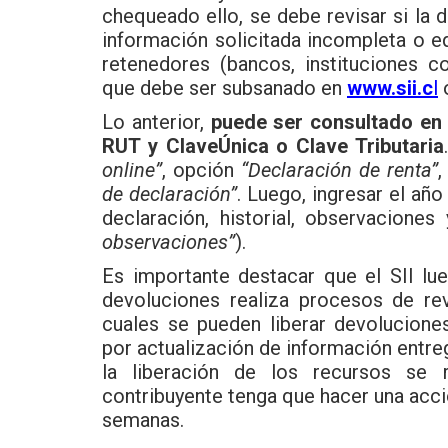
chequeado ello, se debe revisar si la 
información solicitada incompleta o 
retenedores (bancos, instituciones c
que debe ser subsanado en
www.sii.c
l
o
Lo anterior,
puede ser consultado en e
RUT y ClaveÚnica o Clave Tributaria
online”
, opción
“Declaración de renta”
de declaración”
. Luego, ingresar el año
declaración, historial, observaciones
observaciones”
).
Es importante destacar que el SII lu
devoluciones realiza procesos de rev
cuales se pueden liberar devolucione
por actualización de información entr
la liberación de los recursos se 
contribuyente tenga que hacer una acci
semanas.