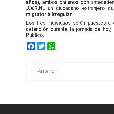
años)
, ambos chilenos con antecedent
J.V.R.N.
, un ciudadano extranjero 
migratoria irregular
.
Los tres individuos serán puestos a d
detención durante la jornada de hoy,
Público.
F
T
W
a
wi
h
ce
tt
at
b
er
s
Anterior
o
A
o
p
k
p