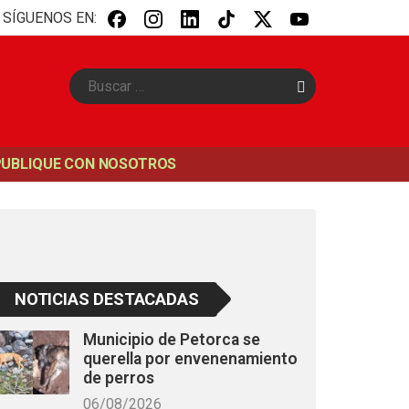
SÍGUENOS EN:
B
u
s
c
a
PUBLIQUE CON NOSOTROS
r
NOTICIAS DESTACADAS
Municipio de Petorca se
querella por envenenamiento
de perros
06/08/2026