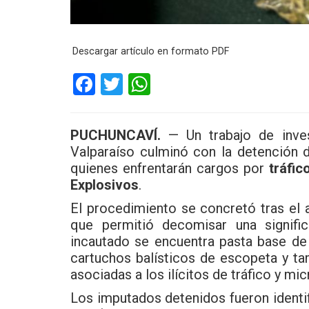
Descargar artículo en formato PDF
F
T
W
a
wi
h
ce
tt
at
PUCHUNCAVÍ.
— Un trabajo de inves
b
er
s
Valparaíso culminó con la detención
o
A
quienes enfrentarán cargos por
tráfic
Explosivos
.
o
p
El procedimiento se concretó tras el 
k
p
que permitió decomisar una significa
incautado se encuentra pasta base de 
cartuchos balísticos de escopeta y ta
asociadas a los ilícitos de tráfico y mic
Los imputados detenidos fueron iden