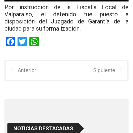
Por instrucción de la Fiscalía Local de
Valparaíso, el detenido fue puesto a
disposición del Juzgado de Garantía de la
ciudad para su formalización.
F
T
W
a
wi
h
ce
tt
at
b
er
s
Anterior
Siguiente
o
A
o
p
k
p
NOTICIAS DESTACADAS