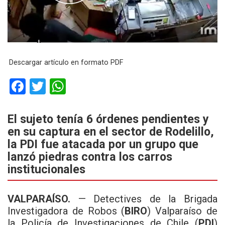
Descargar artículo en formato PDF
F
T
W
a
wi
h
ce
tt
at
El sujeto tenía 6 órdenes pendientes y
en su captura en el sector de Rodelillo,
b
er
s
la PDI fue atacada por un grupo que
o
A
lanzó piedras contra los carros
o
p
institucionales
k
p
VALPARAÍSO.
— Detectives de la Brigada
Investigadora de Robos (
BIRO
) Valparaíso de
la Policía de Investigaciones de Chile (
PDI
)