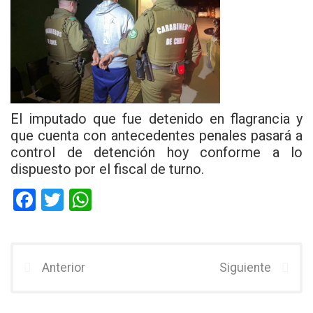
El imputado que fue detenido en flagrancia y
que cuenta con antecedentes penales pasará a
control de detención hoy conforme a lo
dispuesto por el fiscal de turno.
F
T
W
a
wi
h
ce
tt
at
b
er
s
Anterior
Siguiente
o
A
o
p