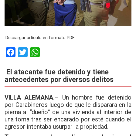
Descargar artículo en formato PDF
F
T
W
a
wi
h
ce
tt
at
El atacante fue detenido y tiene
antecedentes por diversos delitos
b
er
s
o
A
VILLA ALEMANA.
– Un hombre fue detenido
o
p
por Carabineros luego de que le disparara en la
k
p
pierna al “dueño” de una vivienda al interior de
una toma tras ser encarado por esté cuando el
agresor intentaba usurpar la propiedad.