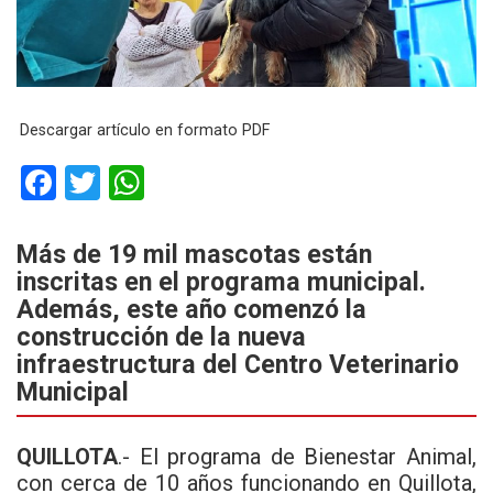
Descargar artículo en formato PDF
F
T
W
a
wi
h
ce
tt
at
Más de 19 mil mascotas están
inscritas en el programa municipal.
b
er
s
Además, este año comenzó la
o
A
construcción de la nueva
o
p
infraestructura del Centro Veterinario
k
p
Municipal
QUILLOTA
.- El programa de Bienestar Animal,
con cerca de 10 años funcionando en Quillota,