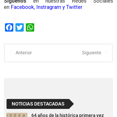
Síguenos
en nuestras Redes Sociales
en
Facebook
,
Instragram
y
Twitter
F
T
W
a
wi
h
ce
tt
at
b
er
s
Anterior
Siguiente
o
A
o
p
k
p
NOTICIAS DESTACADAS
64 años de la histórica primera vez