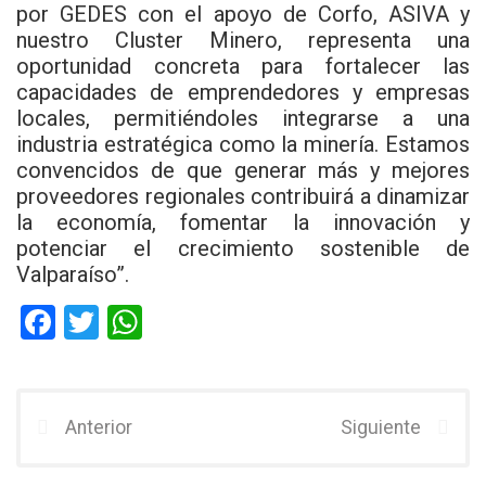
por GEDES con el apoyo de Corfo, ASIVA y
nuestro Cluster Minero, representa una
oportunidad concreta para fortalecer las
capacidades de emprendedores y empresas
locales, permitiéndoles integrarse a una
industria estratégica como la minería. Estamos
convencidos de que generar más y mejores
proveedores regionales contribuirá a dinamizar
la economía, fomentar la innovación y
potenciar el crecimiento sostenible de
Valparaíso”.
F
T
W
a
wi
h
ce
tt
at
b
er
s
Anterior
Siguiente
o
A