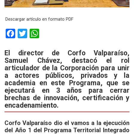
Descargar artículo en formato PDF
F
T
W
a
wi
h
ce
tt
at
El director de Corfo Valparaíso,
Samuel Chávez, destacó el rol
b
er
s
articulador de la Corporación para unir
o
A
a actores públicos, privados y la
o
p
academia en este Programa, que se
k
p
ejecutará en 3 años para cerrar
brechas de innovación, certificación y
encadenamiento.
Corfo Valparaíso dio el vamos a la ejecución
del Año 1 del Programa Territorial Integrado