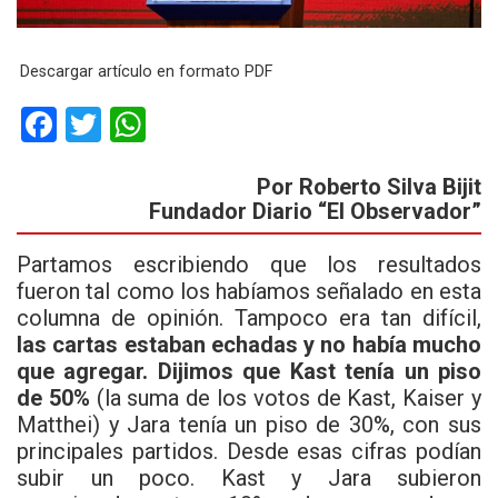
Descargar artículo en formato PDF
F
T
W
a
wi
h
Por Roberto Silva Bijit
ce
tt
at
Fundador Diario “El Observador”
b
er
s
o
A
Partamos escribiendo que los resultados
fueron tal como los habíamos señalado en esta
o
p
columna de opinión. Tampoco era tan difícil,
k
p
las cartas estaban echadas y no había mucho
que agregar. Dijimos que Kast tenía un piso
de 50%
(la suma de los votos de Kast, Kaiser y
Matthei) y Jara tenía un piso de 30%, con sus
principales partidos. Desde esas cifras podían
subir un poco. Kast y Jara subieron