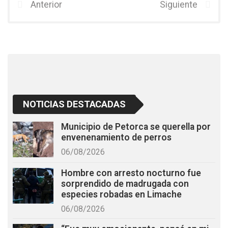
b
er
s
Anterior
Siguiente
o
A
o
p
k
p
NOTICIAS DESTACADAS
Municipio de Petorca se querella por
envenenamiento de perros
06/08/2026
Hombre con arresto nocturno fue
sorprendido de madrugada con
especies robadas en Limache
06/08/2026