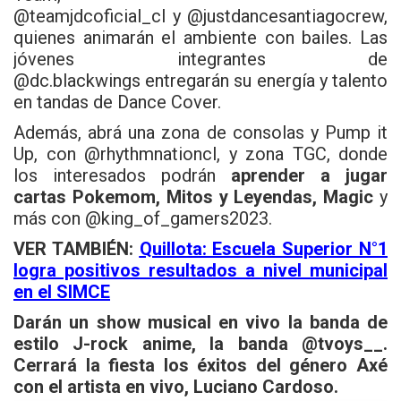
@teamjdcoficial_cl
y
@justdancesantiagocrew
,
quienes animarán el ambiente con bailes. Las
jóvenes integrantes de
@dc.blackwings
entregarán su energía y talento
en tandas de Dance Cover.
Además, abrá una zona de consolas y Pump it
Up, con
@rhythmnationcl,
y zona TGC, donde
los interesados podrán
aprender a jugar
cartas Pokemom, Mitos y Leyendas, Magic
y
más con
@king_of_gamers2023.
VER TAMBIÉN:
Quillota: Escuela Superior N°1
logra positivos resultados a nivel municipal
en el SIMCE
Darán un show musical en vivo la banda de
estilo J-rock anime, la banda
@tvoys__.
Cerrará la fiesta los éxitos del género Axé
con el artista en vivo, Luciano Cardoso.