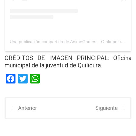
Una publicación compartida de AnimeGames – Otakupeluzza® (@feriaanimegames)
CRÉDITOS DE IMAGEN PRINCIPAL: Oficina
municipal de la juventud de Quilicura.
F
T
W
a
wi
h
ce
tt
at
b
er
s
Anterior
Siguiente
o
A
o
p