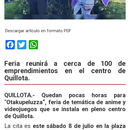
Descargar artículo en formato PDF
F
T
W
a
wi
h
ce
tt
at
Feria reunirá a cerca de 100 de
emprendimientos en el centro de
b
er
s
Quillota.
o
A
o
p
QUILLOTA.- Quedan pocas horas para
k
p
“
Otakupeluzza
“, feria de temática de anime y
videojuegos que se instala en pleno centro
de Quillota.
La cita es
este sábado 8 de julio en la plaza