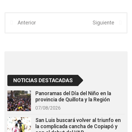
a
wi
h
ce
tt
at
b
er
s
Anterior
Siguiente
o
A
o
p
k
p
NOTICIAS DESTACADAS
Panoramas del Día del Niño en la
provincia de Quillota y la Región
07/08/2026
San Luis buscará volver al triunfo en
la complicada cancha de Copiapó y