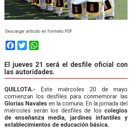
Descargar artículo en formato PDF
F
T
W
a
wi
h
ce
tt
at
El jueves 21 será el desfile oficial con
las autoridades.
b
er
s
o
A
QUILLOTA.-
Este miércoles 20 de mayo
o
p
comienzan los desfiles para conmemorar las
k
p
Glorias Navales
en la comuna. En la jornada del
miércoles serán los desfiles de los
colegios
de enseñanza media, jardines infantiles y
establecimientos de educación básica.