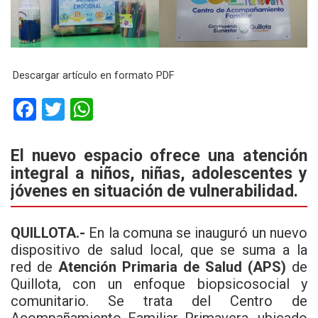
Descargar artículo en formato PDF
F
T
W
a
wi
h
ce
tt
at
El nuevo espacio ofrece una atención
integral a niños, niñas, adolescentes y
b
er
s
jóvenes en situación de vulnerabilidad.
o
A
o
p
QUILLOTA.-
En la comuna se inauguró un nuevo
k
p
dispositivo de salud local, que se suma a la
red
de
Atención Primaria de Salud (APS)
de
Quillota, con un enfoque biopsicosocial y
comunitario. Se trata del
Centro de