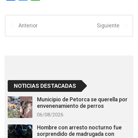
a
wi
h
ce
tt
at
b
er
s
Anterior
Siguiente
o
A
o
p
k
p
NOTICIAS DESTACADAS
Municipio de Petorca se querella por
envenenamiento de perros
06/08/2026
Hombre con arresto nocturno fue
sorprendido de madrugada con