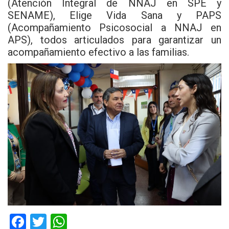
(Atención Integral de NNAJ en SPE y
SENAME), Elige Vida Sana y PAPS
(Acompañamiento Psicosocial a NNAJ en
APS), todos articulados para garantizar un
acompañamiento efectivo a las familias.
F
T
W