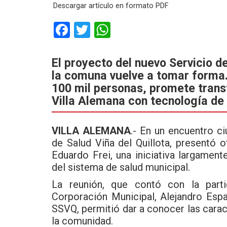
Descargar artículo en formato PDF
F
T
W
a
wi
h
ce
tt
at
El proyecto del nuevo Servicio de
la comuna vuelve a tomar forma.
b
er
s
100 mil personas, promete trans
o
A
Villa Alemana con tecnología de
o
p
k
p
VILLA ALEMANA
.- En un encuentro c
de Salud Viña del Quillota, presentó 
Eduardo Frei, una iniciativa largament
del sistema de salud municipal.
La reunión, que contó con la parti
Corporación Municipal, Alejandro Espa
SSVQ, permitió dar a conocer las caract
la comunidad.