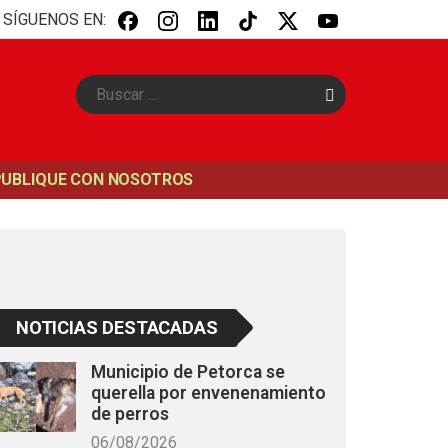
SÍGUENOS EN:
B
u
s
c
a
PUBLIQUE CON NOSOTROS
r
NOTICIAS DESTACADAS
Municipio de Petorca se
querella por envenenamiento
de perros
06/08/2026