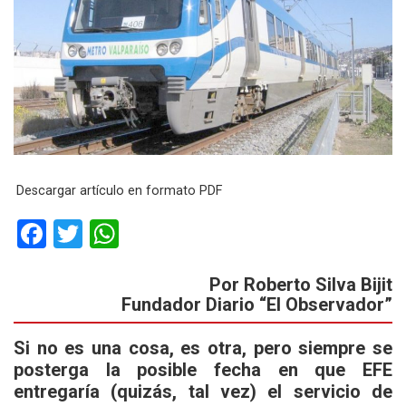
Descargar artículo en formato PDF
F
T
W
a
wi
h
Por Roberto Silva Bijit
ce
tt
at
Fundador Diario “El Observador”
b
er
s
o
A
Si no es una cosa, es otra, pero siempre se
posterga la posible fecha en que EFE
o
p
entregaría (quizás, tal vez) el servicio de