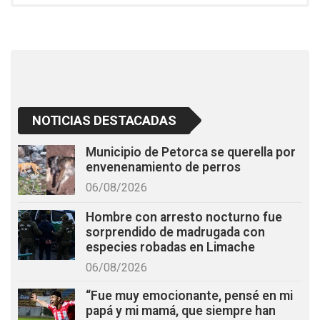
o
A
o
p
k
p
NOTICIAS DESTACADAS
Municipio de Petorca se querella por
envenenamiento de perros
06/08/2026
Hombre con arresto nocturno fue
sorprendido de madrugada con
especies robadas en Limache
06/08/2026
“Fue muy emocionante, pensé en mi
papá y mi mamá, que siempre han