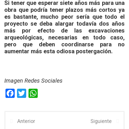
Si tener que esperar siete años más para una
obra que podría tener plazos más cortos ya
es bastante, mucho peor sería que todo el
proyecto se deba alargar todavía dos años
más por efecto de las excavaciones
arqueológicas, necesarias en todo caso,
pero que deben coordinarse para no
aumentar más esta odiosa postergación.
Imagen Redes Sociales
F
T
W
a
wi
h
ce
tt
at
b
er
s
Anterior
Siguiente