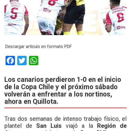
Descargar artículo en formato PDF
F
T
W
a
wi
h
ce
tt
at
Los canarios perdieron 1-0 en el inicio
de la Copa Chile y el próximo sábado
b
er
s
volverán a enfrentar a los nortinos,
o
A
ahora en Quillota.
o
p
k
p
Tras dos semanas de intenso trabajo físico, el
plantel de
San Luis
viajó a la
Región de