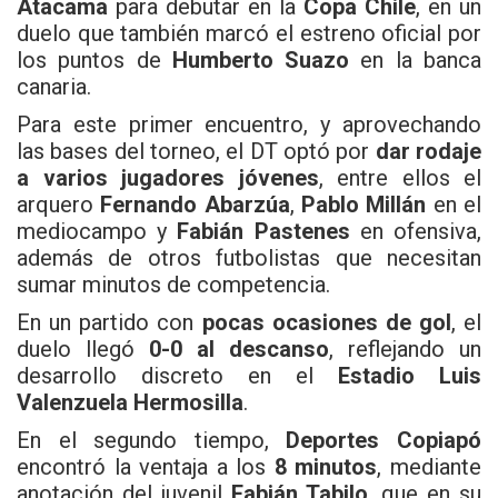
Atacama
para debutar en la
Copa Chile
, en un
duelo que también marcó el estreno oficial por
los puntos de
Humberto Suazo
en la banca
canaria.
Para este primer encuentro, y aprovechando
las bases del torneo, el DT optó por
dar rodaje
a varios jugadores jóvenes
, entre ellos el
arquero
Fernando Abarzúa
,
Pablo Millán
en el
mediocampo y
Fabián Pastenes
en ofensiva,
además de otros futbolistas que necesitan
sumar minutos de competencia.
En un partido con
pocas ocasiones de gol
, el
duelo llegó
0-0 al descanso
, reflejando un
desarrollo discreto en el
Estadio Luis
Valenzuela Hermosilla
.
En el segundo tiempo,
Deportes Copiapó
encontró la ventaja a los
8 minutos
, mediante
anotación del juvenil
Fabián Tabilo
, que en su