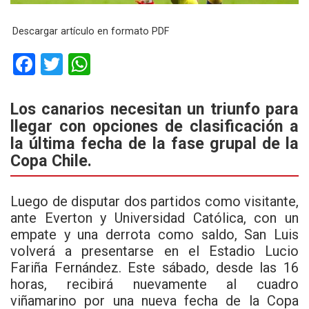
Descargar artículo en formato PDF
F
T
W
a
wi
h
ce
tt
at
Los canarios necesitan un triunfo para
llegar con opciones de clasificación a
b
er
s
la última fecha de la fase grupal de la
o
A
Copa Chile.
o
p
k
p
Luego de disputar dos partidos como visitante,
ante Everton y Universidad Católica, con un
empate y una derrota como saldo, San Luis
volverá a presentarse en el Estadio Lucio
Fariña Fernández. Este sábado, desde las 16
horas, recibirá nuevamente al cuadro
viñamarino por una nueva fecha de la Copa