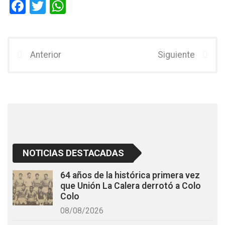
F
T
W
a
wi
h
ce
tt
at
b
er
s
Anterior
Siguiente
o
A
o
p
k
p
NOTICIAS DESTACADAS
64 años de la histórica primera vez
que Unión La Calera derrotó a Colo
Colo
08/08/2026