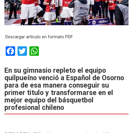
Descargar artículo en formato PDF
F
T
W
a
wi
h
ce
tt
at
En su gimnasio repleto el equipo
quilpueíno venció a Español de Osorno
b
er
s
para de esa manera conseguir su
o
A
primer titulo y transformarse en el
o
p
mejor equipo del básquetbol
k
p
profesional chileno