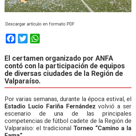
Descargar artículo en formato PDF
F
T
W
a
wi
h
ce
tt
at
El certamen organizado por ANFA
contó con la participación de equipos
b
er
s
de diversas ciudades de la Región de
o
A
Valparaíso.
o
p
k
p
Por varias semanas, durante la época estival, el
Estadio Lucio Fariña Fernández
volvió a ser
escenario de una de las principales
competencias de fútbol cadete de la Región de
Valparaíso: el tradicional
Torneo “Camino a la
Fama”
.