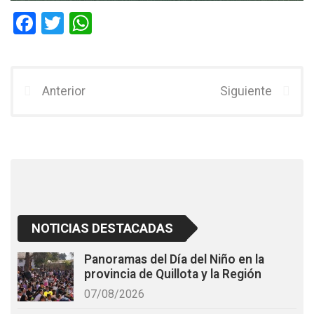
F
T
W
a
wi
h
ce
tt
at
b
er
s
Anterior
Siguiente
o
A
o
p
k
p
NOTICIAS DESTACADAS
Panoramas del Día del Niño en la
provincia de Quillota y la Región
07/08/2026