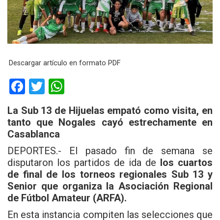
Descargar artículo en formato PDF
F
T
W
a
wi
h
La Sub 13 de Hijuelas empató como visita, en
ce
tt
at
tanto que Nogales cayó estrechamente en
b
er
s
Casablanca
o
A
DEPORTES.- El pasado fin de semana se
o
p
disputaron los partidos de ida de
los cuartos
de final de los torneos regionales Sub 13 y
k
p
Senior que organiza la Asociación Regional
de Fútbol Amateur (ARFA).
En esta instancia compiten las selecciones que