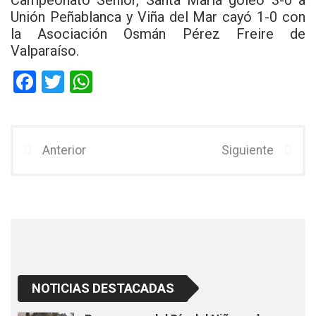
Unión Peñablanca y Viña del Mar cayó 1-0 con
la Asociación Osmán Pérez Freire de
Valparaíso.
F
T
W
a
wi
h
ce
tt
at
b
er
s
Anterior
Siguiente
o
A
o
p
k
p
NOTICIAS DESTACADAS