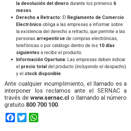
la devolución del dinero
durante los primeros
6
meses
.
Derecho a Retracto:
El
Reglamento de Comercio
Electrónico
obliga a las empresas a informar sobre
la existencia del derecho a retracto, que permite a las
personas
arrepentirse
de compras electrónicas,
telefónicas o por catálogo dentro de los
10 días
siguientes
a recibir el producto.
Información Oportuna:
Las empresas deben indicar
el
precio total
del producto (incluyendo el despacho)
y el
stock disponible
.
Ante cualquier incumplimiento, el llamado es a
interponer los reclamos ante el SERNAC a
través de
www.sernac.cl
o llamando al número
gratuito
800 700 100
.
F
T
W
a
wi
h