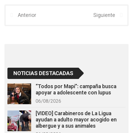
ce
tt
at
b
er
s
Anterior
Siguiente
o
A
o
p
k
p
NOTICIAS DESTACADAS
“Todos por Mapi”: campaña busca
apoyar a adolescente con lupus
06/08/2026
[VIDEO] Carabineros de La Ligua
ayudan a adulto mayor acogido en
albergue y a sus animales