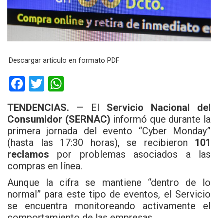
Descargar artículo en formato PDF
F
T
W
a
wi
h
TENDENCIAS.
— El
Servicio Nacional del
ce
tt
at
Consumidor (SERNAC)
informó que durante la
b
er
s
primera jornada del evento “Cyber Monday”
(hasta las 17:30 horas), se recibieron
o
A
101
reclamos
por problemas asociados a las
o
p
compras en línea.
k
p
Aunque la cifra se mantiene “dentro de lo
normal” para este tipo de eventos, el Servicio
se encuentra monitoreando activamente el
comportamiento de las empresas.