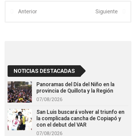
ce
tt
at
b
er
s
Anterior
Siguiente
o
A
o
p
k
p
NOTICIAS DESTACADAS
Panoramas del Día del Niño en la
provincia de Quillota y la Región
07/08/2026
San Luis buscará volver al triunfo en
la complicada cancha de Copiapó y
con el debut del VAR
07/08/2026