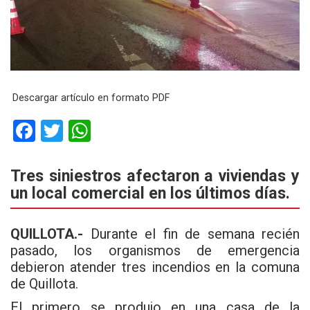
Descargar artículo en formato PDF
F
T
W
a
wi
h
ce
tt
at
Tres siniestros afectaron a viviendas y
un local comercial en los últimos días.
b
er
s
o
A
QUILLOTA.-
Durante el fin de semana recién
o
p
pasado, los organismos de emergencia
k
p
debieron atender tres incendios en la comuna
de Quillota.
El primero se produjo en una casa de la