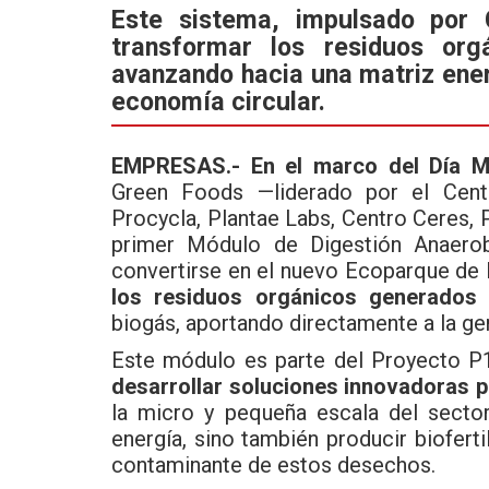
ce
tt
at
Este sistema, impulsado por 
transformar los residuos org
b
er
s
avanzando hacia una matriz ener
o
A
economía circular.
o
p
k
p
EMPRESAS.- En el marco del Día M
Green Foods —liderado por el Cent
Procycla, Plantae Labs, Centro Ceres, 
primer Módulo de Digestión Anaerob
convertirse en el nuevo Ecoparque de 
los residuos orgánicos generados 
biogás, aportando directamente a la gen
Este módulo es parte del Proyecto P
desarrollar soluciones innovadoras p
la micro y pequeña escala del secto
energía, sino también producir biofert
contaminante de estos desechos.