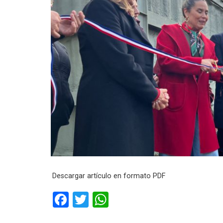
Descargar artículo en formato PDF
F
T
W
a
wi
h