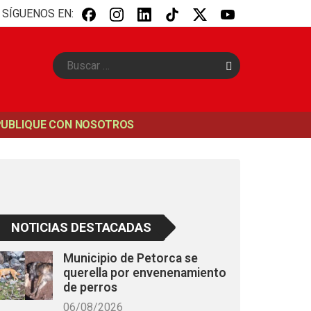
SÍGUENOS EN:
B
u
s
c
a
PUBLIQUE CON NOSOTROS
r
NOTICIAS DESTACADAS
Municipio de Petorca se
querella por envenenamiento
de perros
06/08/2026