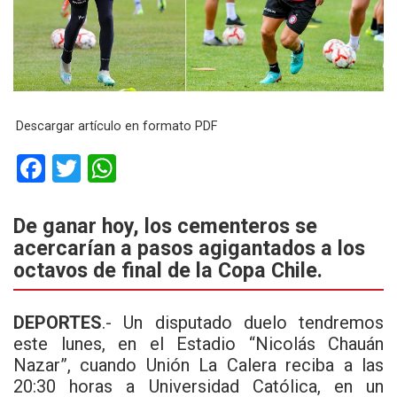
Descargar artículo en formato PDF
F
T
W
a
wi
h
ce
tt
at
De ganar hoy, los cementeros se
acercarían a pasos agigantados a los
b
er
s
octavos de final de la Copa Chile.
o
A
o
p
DEPORTES
.-
Un disputado duelo tendremos
k
p
este lunes, en el Estadio “Nicolás Chauán
Nazar”, cuando Unión La Calera reciba a las
20:30 horas a Universidad Católica, en un