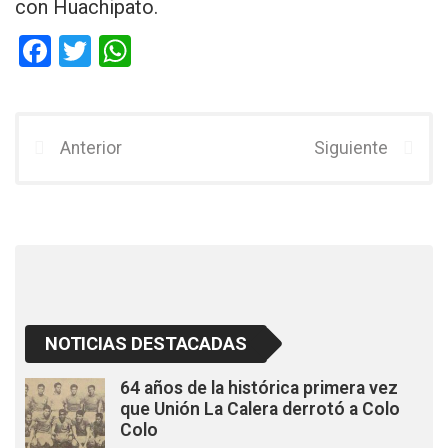
con Huachipato.
F
T
W
a
wi
h
ce
tt
at
b
er
s
Anterior
Siguiente
o
A
o
p
k
p
NOTICIAS DESTACADAS
64 años de la histórica primera vez
que Unión La Calera derrotó a Colo
Colo