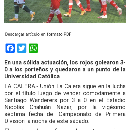
Descargar artículo en formato PDF
F
T
W
a
wi
h
En una sólida actuación, los rojos golearon 3-
ce
tt
at
0 a los porteños y quedaron a un punto de la
b
er
s
Universidad Católica
o
A
LA CALERA.- Unión La Calera sigue en la lucha
o
p
por el título luego de vencer cómodamente a
Santiago Wanderers por 3 a 0 en el Estadio
k
p
Nicolás Chahuán Nazar, por la vigésimo
séptima fecha del Campeonato de Primera
División la noche de este sábado.