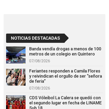
o
p
k
p
NOTICIAS DESTACADAS
Banda vendía drogas a menos de 100
metros de un colegio en Quintero
07/08/2026
Feriantes responden a Camila Flores
y reivindican el orgullo de ser “señora
de feria”
07/08/2026
CDS Vóleibol La Calera se quedó con
el segundo lugar en fecha de LINAME
Sub 18