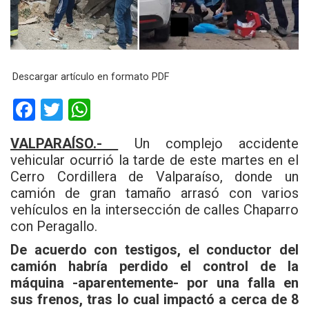
Descargar artículo en formato PDF
F
T
W
a
wi
h
VALPARAÍSO
.-
Un complejo accidente
ce
tt
at
vehicular ocurrió la tarde de este martes en el
b
er
s
Cerro Cordillera de Valparaíso, donde un
camión de gran tamaño arrasó con varios
o
A
vehículos en la intersección de calles Chaparro
o
p
con Peragallo.
k
p
De acuerdo con testigos, el conductor del
camión habría perdido el control de la
máquina -aparentemente- por una falla en
sus frenos, tras lo cual impactó a cerca de 8