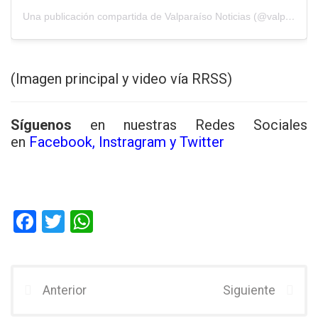
Una publicación compartida de Valparaíso Noticias (@valparaiso.noticias)
(Imagen principal y video vía RRSS)
Síguenos
en nuestras Redes Sociales
en
Facebook
,
Instragram
y
Twitter
F
T
W
a
wi
h
ce
tt
at
b
er
s
Anterior
Siguiente
o
A