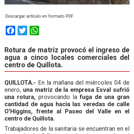
Descargar artículo en formato PDF
F
T
W
a
wi
h
ce
tt
at
Rotura de matriz provocó el ingreso de
agua a cinco locales comerciales del
b
er
s
centro de Quillota.
o
A
o
p
QUILLOTA.-
En la mañana del miércoles 04 de
k
p
enero,
una matriz de la empresa Esval sufrió
una rotura,
provocando la
fuga de una gran
cantidad de agua hacia las veredas de calle
O’Higgins, frente al Paseo del Valle en el
centro de Quillota.
Trabajadores de la sanitaria se encuentran en el