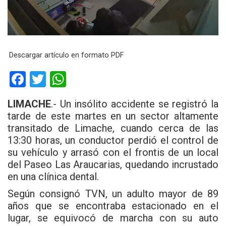
Descargar artículo en formato PDF
F
T
W
a
wi
h
LIMACHE
.- Un insólito accidente se registró la
ce
tt
at
tarde de este martes en un sector altamente
b
er
s
transitado de Limache, cuando cerca de las
13:30 horas, un conductor perdió el control de
o
A
su vehículo y arrasó con el frontis de un local
o
p
del Paseo Las Araucarias, quedando incrustado
k
p
en una clínica dental.
Según consignó TVN, un adulto mayor de 89
años que se encontraba estacionado en el
lugar, se equivocó de marcha con su auto