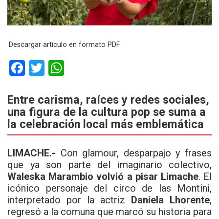
Descargar artículo en formato PDF
F
T
W
a
wi
h
ce
tt
at
Entre carisma, raíces y redes sociales,
una figura de la cultura pop se suma a
b
er
s
la celebración local más emblemática
o
A
o
p
LIMACHE.-
Con glamour, desparpajo y frases
k
p
que ya son parte del imaginario colectivo,
Waleska Marambio volvió a pisar Limache
. El
icónico personaje del circo de las Montini,
interpretado por la actriz
Daniela Lhorente
,
regresó a la comuna que marcó su historia para