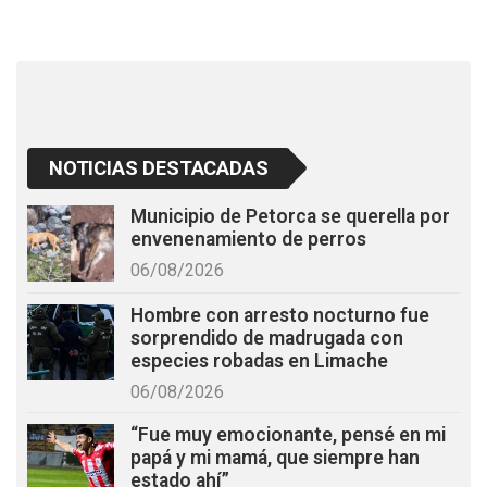
o
p
k
p
NOTICIAS DESTACADAS
Municipio de Petorca se querella por
envenenamiento de perros
06/08/2026
Hombre con arresto nocturno fue
sorprendido de madrugada con
especies robadas en Limache
06/08/2026
“Fue muy emocionante, pensé en mi
papá y mi mamá, que siempre han
estado ahí”