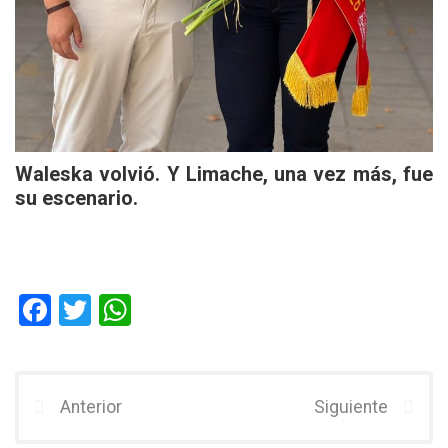
Waleska volvió. Y Limache, una vez más, fue
su escenario.
F
T
W
a
wi
h
ce
tt
at
b
er
s
Anterior
Siguiente
o
A