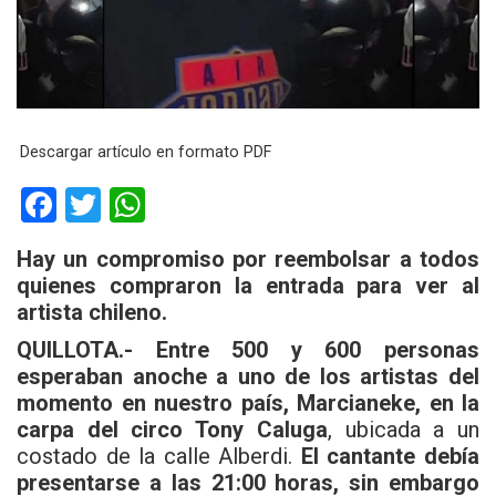
Descargar artículo en formato PDF
F
T
W
a
wi
h
Hay un compromiso por reembolsar a todos
ce
tt
at
quienes compraron la entrada para ver al
b
er
s
artista chileno.
o
A
QUILLOTA.- Entre 500 y 600 personas
o
p
esperaban anoche a uno de los artistas del
momento en nuestro país, Marcianeke, en la
k
p
carpa del circo Tony Caluga
, ubicada a un
costado de la calle Alberdi.
El cantante debía
presentarse a las 21:00 horas, sin embargo