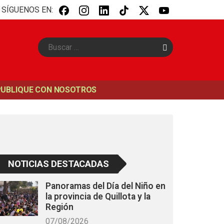
SÍGUENOS EN:
B
u
s
c
a
PUBLIQUE CON NOSOTROS
r
NOTICIAS DESTACADAS
Panoramas del Día del Niño en
la provincia de Quillota y la
Región
07/08/2026