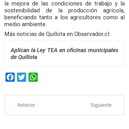
la mejora de las condiciones de trabajo y la
sostenibilidad de la producción agrícola,
beneficiando tanto a los agricultores como al
medio ambiente.
Más noticias de Quillota en
Observador.cl
:
Aplican la Ley TEA en oficinas municipales
de Quillota
F
T
W
a
wi
h
ce
tt
at
b
er
s
Anterior
Siguiente
o
A
o
p