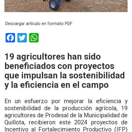
Descargar artículo en formato PDF
F
T
W
a
wi
h
ce
tt
at
19 agricultores han sido
b
er
s
beneficiados con proyectos
o
A
que impulsan la sostenibilidad
o
p
y la eficiencia en el campo
k
p
En un esfuerzo por mejorar la eficiencia y
sostenibilidad de la producción agrícola, 19
agricultores de Prodesal de la
Municipalidad de
Quillota
, recibieron este 2024 proyectos de
Incentivo al Fortalecimiento Productivo (IFP)