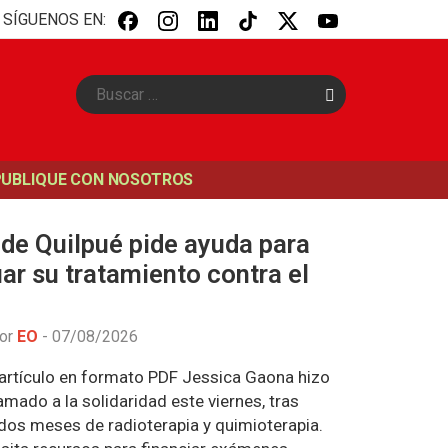
SÍGUENOS EN:
B
u
s
c
a
PUBLIQUE CON NOSOTROS
r
de Quilpué pide ayuda para
ar su tratamiento contra el
por
EO
-
07/08/2026
artículo en formato PDF Jessica Gaona hizo
amado a la solidaridad este viernes, tras
dos meses de radioterapia y quimioterapia.