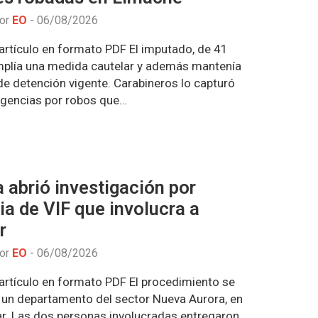
por
EO
-
06/08/2026
artículo en formato PDF El imputado, de 41
mplía una medida cautelar y además mantenía
de detención vigente. Carabineros lo capturó
ligencias por robos que…
a abrió investigación por
a de VIF que involucra a
or
por
EO
-
06/08/2026
artículo en formato PDF El procedimiento se
n un departamento del sector Nueva Aurora, en
ar. Las dos personas involucradas entregaron