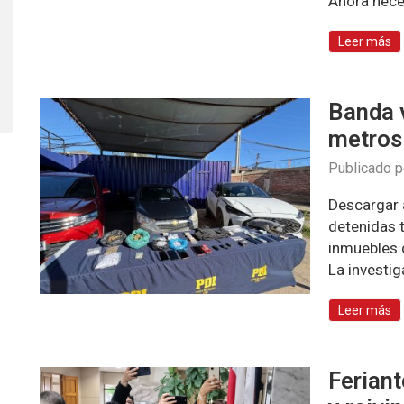
Ahora nece
Leer más
Banda 
metros 
Publicado 
Descargar 
detenidas 
inmuebles d
La investi
Leer más
Feriant