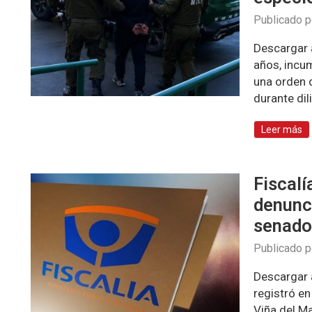
Publicado 
Descargar 
años, incu
una orden 
durante di
Leer más
Fiscalí
denunci
senad
Publicado 
Descargar 
registró e
Viña del M