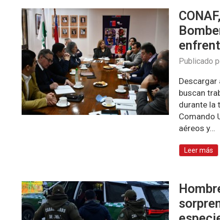
CONAF,
Bomber
enfrent
Publicado 
Descargar 
buscan tra
durante la
Comando Un
aéreos y…
Leer más
Hombre
sorpre
especi