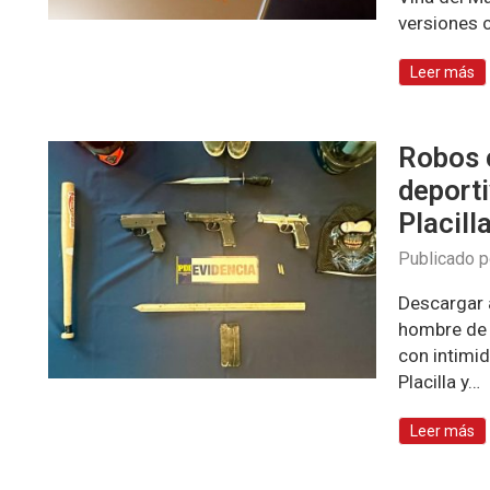
versiones 
Leer más
Robos c
deport
Placill
Publicado 
Descargar 
hombre de 
con intimid
Placilla y…
Leer más