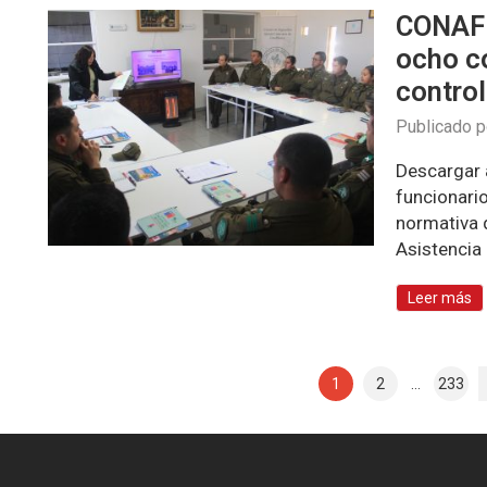
CONAF 
ocho c
contro
Publicado 
Descargar 
funcionario
normativa q
Asistencia
Leer más
1
2
…
233
N
a
v