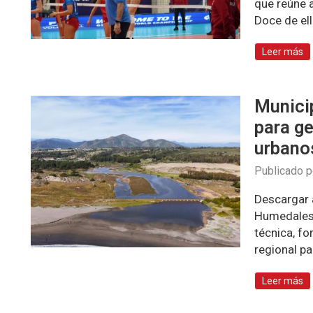
que reúne a
Doce de el
Leer más
Munici
para g
urbanos
Publicado 
Descargar 
Humedales 
técnica, f
regional pa
Leer más