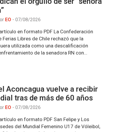
ndican el orgullo de ser “señora
a”
por
EO
-
07/08/2026
artículo en formato PDF La Confederación
 Ferias Libres de Chile rechazó que la
fuera utilizada como una descalificación
 enfrentamiento de la senadora RN con…
el Aconcagua vuelve a recibir
dial tras de más de 60 años
por
EO
-
07/08/2026
artículo en formato PDF San Felipe y Los
sedes del Mundial Femenino U17 de Vóleibol,