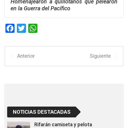
Homenajearon a quillotanos que pelearon
en la Guerra del Pacífico
F
T
W
a
wi
h
ce
tt
at
b
er
s
Anterior
Siguiente
o
A
o
p
k
p
NOTICIAS DESTACADAS
Rifarán camiseta y pelota