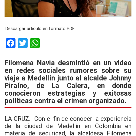
Descargar artículo en formato PDF
F
T
W
a
wi
h
ce
tt
at
Filomena Navia desmintió en un video
en redes sociales rumores sobre su
b
er
s
viaje a Medellín junto al alcalde Johnny
o
A
Piraíno, de La Calera, en donde
o
p
conocieron estrategias y exitosas
k
p
políticas contra el crimen organizado.
LA CRUZ.- Con el fin de conocer la experiencia
de la ciudad de Medellín en Colombia en
materia de seguridad, la alcaldesa
Filomena