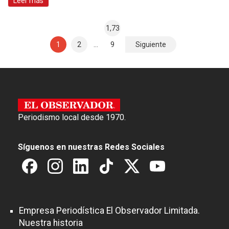
Leer más
1,73
N
1
2
…
9
Siguiente
a
v
e
g
Periodismo local desde 1970.
a
c
Síguenos en nuestras Redes Sociales
i
ó
n
d
Empresa Periodística El Observador Limitada.
e
Nuestra historia