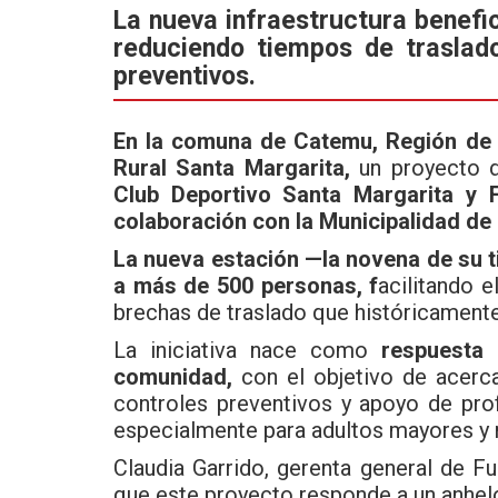
ce
tt
at
La nueva infraestructura benefi
reduciendo tiempos de traslad
b
er
s
preventivos.
o
A
o
p
En la comuna de Catemu, Región de V
k
p
Rural Santa Margarita,
un proyecto d
Club Deportivo Santa Margarita y 
colaboración con la Municipalidad de
La nueva estación —la novena de su 
a más de 500 personas, f
acilitando 
brechas de traslado que históricamente
La iniciativa nace como
respuesta 
comunidad,
con el objetivo de acerc
controles preventivos y apoyo de pro
especialmente para adultos mayores y 
Claudia Garrido, gerenta general de 
que este proyecto responde a un anhel