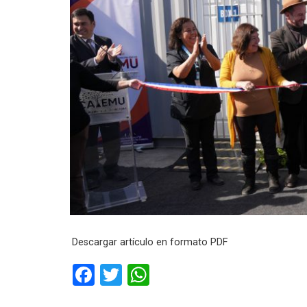
Descargar artículo en formato PDF
F
T
W
a
wi
h