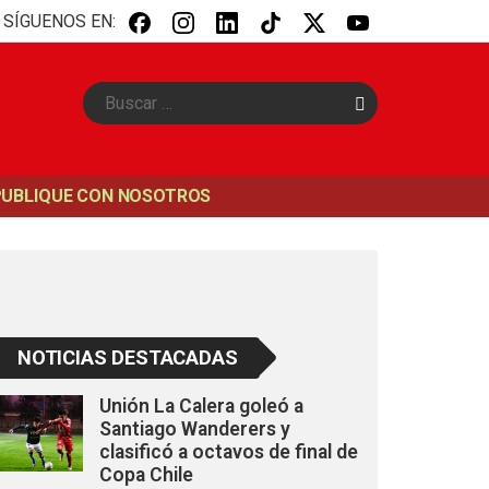
SÍGUENOS EN:
B
u
s
c
a
PUBLIQUE CON NOSOTROS
r
NOTICIAS DESTACADAS
Unión La Calera goleó a
Santiago Wanderers y
clasificó a octavos de final de
Copa Chile