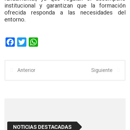
institucional y garantizan que la formación
ofrecida responda a las necesidades del
entorno.
F
T
W
a
wi
h
ce
tt
at
b
er
s
Anterior
Siguiente
o
A
o
p
k
p
NOTICIAS DESTACADAS