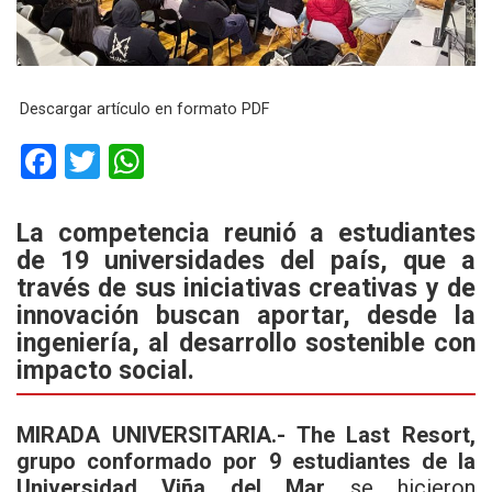
Descargar artículo en formato PDF
F
T
W
a
wi
h
ce
tt
at
La competencia reunió a estudiantes
de 19 universidades del país, que a
b
er
s
través de sus iniciativas creativas y de
o
A
innovación buscan aportar, desde la
o
p
ingeniería, al desarrollo sostenible con
k
p
impacto social.
MIRADA UNIVERSITARIA.- The Last Resort,
grupo conformado por 9 estudiantes de la
Universidad Viña del Mar
se hicieron