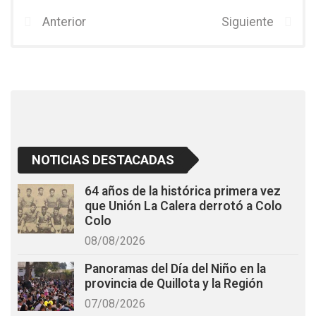
b
er
s
Anterior
Siguiente
o
A
o
p
k
p
NOTICIAS DESTACADAS
64 años de la histórica primera vez
que Unión La Calera derrotó a Colo
Colo
08/08/2026
Panoramas del Día del Niño en la
provincia de Quillota y la Región
07/08/2026