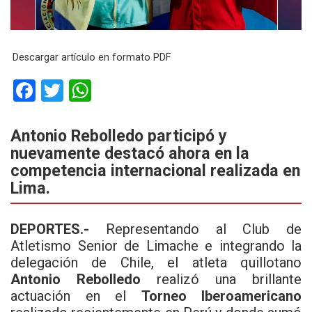
Descargar artículo en formato PDF
F
T
W
a
wi
h
ce
tt
at
Antonio Rebolledo participó y
nuevamente destacó ahora en la
b
er
s
competencia internacional realizada en
o
A
Lima.
o
p
k
p
DEPORTES.-
Representando al Club de
Atletismo Senior de Limache e integrando la
delegación de Chile, el atleta quillotano
Antonio Rebolledo
realizó una brillante
actuación en el
Torneo Iberoamericano