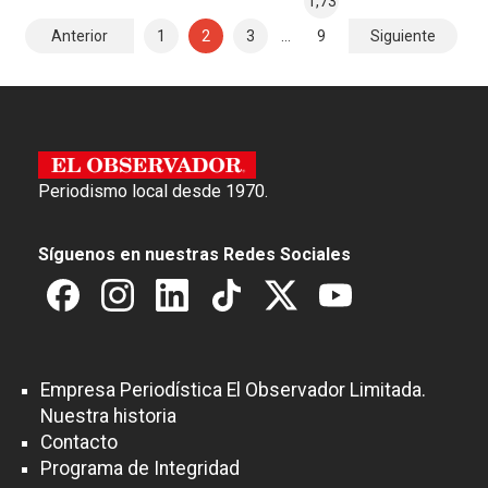
1,73
N
Anterior
1
2
3
…
9
Siguiente
a
v
e
g
Periodismo local desde 1970.
a
c
Síguenos en nuestras Redes Sociales
i
ó
n
d
Empresa Periodística El Observador Limitada.
e
Nuestra historia
e
Contacto
Programa de Integridad
n