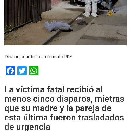
Descargar artículo en formato PDF
F
T
W
a
wi
h
ce
tt
at
La víctima fatal recibió al
b
er
s
menos cinco disparos, mietras
o
A
que su madre y la pareja de
o
p
esta última fueron trasladados
k
p
de urgencia