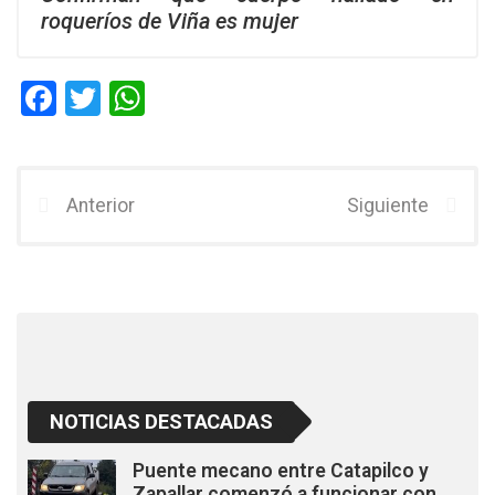
roqueríos de Viña es mujer
F
T
W
a
wi
h
ce
tt
at
b
er
s
Anterior
Siguiente
o
A
o
p
k
p
NOTICIAS DESTACADAS
Puente mecano entre Catapilco y
Zapallar comenzó a funcionar con