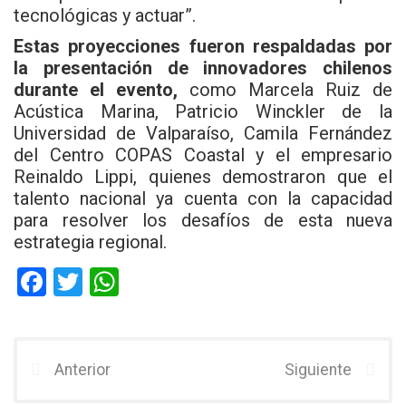
tecnológicas y actuar”.
Estas proyecciones fueron respaldadas por
la presentación de innovadores chilenos
durante el evento,
como Marcela Ruiz de
Acústica Marina, Patricio Winckler de la
Universidad de Valparaíso, Camila Fernández
del Centro COPAS Coastal y el empresario
Reinaldo Lippi, quienes demostraron que el
talento nacional ya cuenta con la capacidad
para resolver los desafíos de esta nueva
estrategia regional.
F
T
W
a
wi
h
ce
tt
at
b
er
s
Anterior
Siguiente
o
A