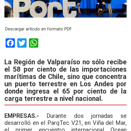
Descargar artículo en formato PDF
F
T
W
a
wi
h
ce
tt
at
La Región de Valparaíso no sólo recibe
el 58 por ciento de las importaciones
b
er
s
marítimas de Chile,
sino que concentra
o
A
un puerto terrestre en Los Andes por
o
p
donde ingresa el 65 por ciento de la
k
p
carga terrestre a nivel nacional.
EMPRESAS.-
Durante dos jornadas se
desarrolló en el ParqTec V21, en Viña del Mar,
el primer encuentro internacional Ocean