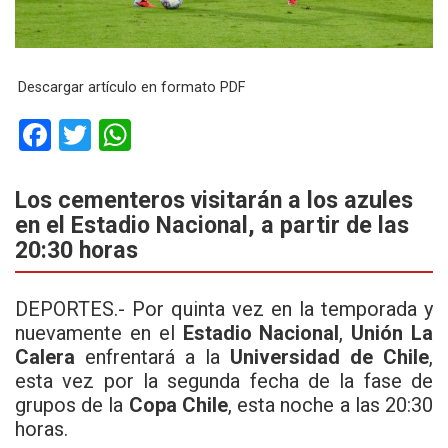
Descargar artículo en formato PDF
F
T
W
a
wi
h
ce
tt
at
Los cementeros visitarán a los azules
en el Estadio Nacional, a partir de las
b
er
s
20:30 horas
o
A
o
p
DEPORTES.- Por quinta vez en la temporada y
k
p
nuevamente en el
Estadio Nacional
,
Unión La
Calera
enfrentará a la
Universidad de Chile
,
esta vez por la segunda fecha de la fase de
grupos de la
Copa Chile
, esta noche a las 20:30
horas.