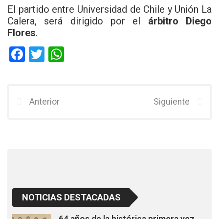
El partido entre Universidad de Chile y Unión La
Calera, será dirigido por el
árbitro Diego
Flores
.
F
T
W
a
wi
h
ce
tt
at
b
er
s
Anterior
Siguiente
o
A
o
p
k
p
NOTICIAS DESTACADAS