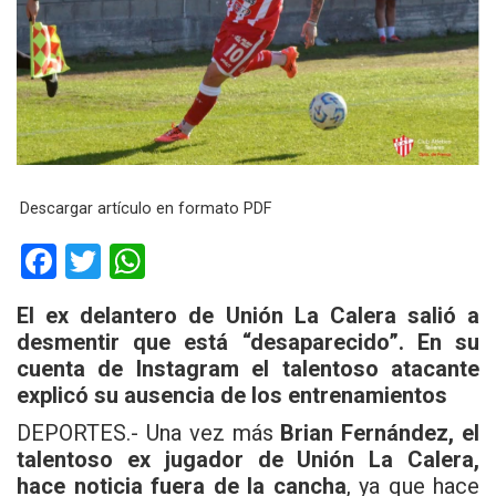
Descargar artículo en formato PDF
F
T
W
a
wi
h
El ex delantero de Unión La Calera salió a
ce
tt
at
desmentir que está “desaparecido”. En su
b
er
s
cuenta de Instagram el talentoso atacante
explicó su ausencia de los entrenamientos
o
A
o
p
DEPORTES.- Una vez más
Brian Fernández, el
talentoso ex jugador de Unión La Calera,
k
p
hace noticia fuera de la cancha
, ya que hace