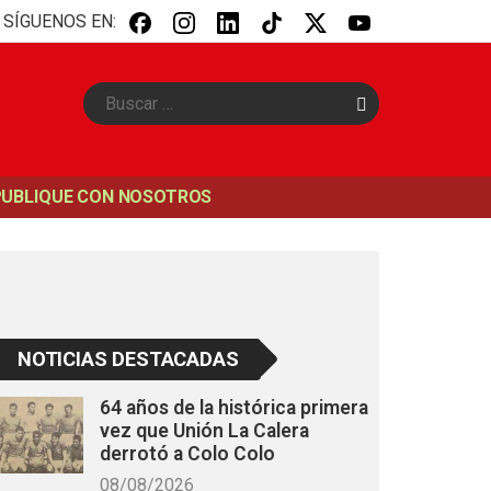
SÍGUENOS EN:
B
u
s
c
a
PUBLIQUE CON NOSOTROS
r
NOTICIAS DESTACADAS
64 años de la histórica primera
vez que Unión La Calera
derrotó a Colo Colo
08/08/2026