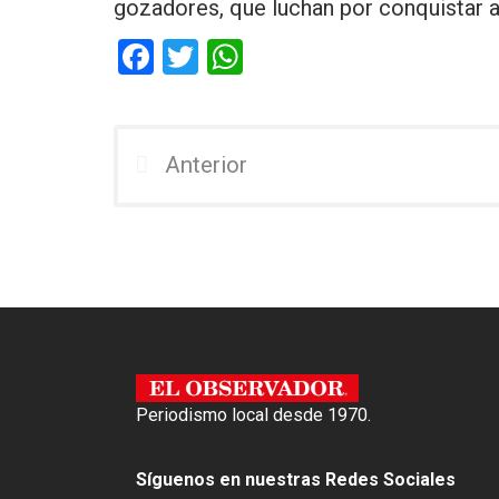
gozadores, que luchan por conquistar a 
F
T
W
a
wi
h
ce
tt
at
b
er
s
Anterior
o
A
o
p
k
p
Periodismo local desde 1970.
Síguenos en nuestras Redes Sociales