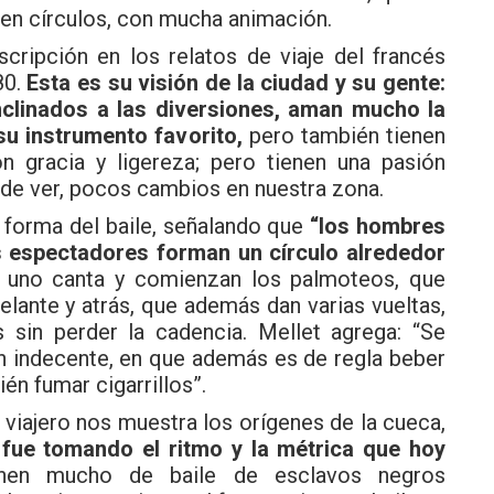
 en círculos, con mucha animación.
ipción en los relatos de viaje del francés
80.
Esta es su visión de la ciudad y su gente:
nclinados a las diversiones, aman mucho la
su instrumento favorito,
pero también tienen
n gracia y ligereza; pero tienen una pasión
uede ver, pocos cambios en nuestra zona.
orma del baile, señalando que
“los hombres
os espectadores forman un círculo alrededor
uno canta y comienzan los palmoteos, que
elante y atrás, que además dan varias vueltas,
 sin perder la cadencia. Mellet agrega: “Se
an indecente, en que además es de regla beber
ién fumar cigarrillos”.
iajero nos muestra los orígenes de la cueca,
 fue tomando el ritmo y la métrica que hoy
nen mucho de baile de esclavos negros