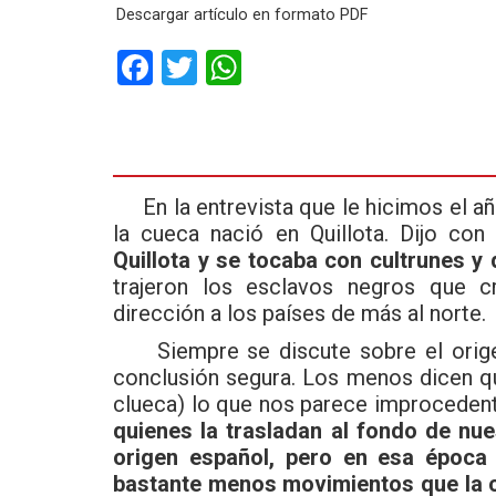
Descargar artículo en formato PDF
F
T
W
a
wi
h
ce
tt
at
b
er
s
o
A
En la entrevista que le hicimos el añ
la cueca nació en Quillota. Dijo con
o
p
Quillota y se tocaba con cultrunes y
k
p
trajeron los esclavos negros que cr
dirección a los países de más al norte.
Siempre se discute sobre el origen
conclusión segura. Los menos dicen q
clueca) lo que nos parece improcedent
quienes la trasladan al fondo de nu
origen español, pero en esa época
bastante menos movimientos que la 