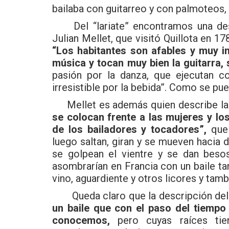
bailaba con guitarreo y con palmoteos,
Del “lariate” encontramos una descr
Julian Mellet, que visitó Quillota en 17
“Los habitantes son afables y muy i
música y tocan muy bien la guitarra, 
pasión por la danza, que ejecutan co
irresistible por la bebida”. Como se p
Mellet es además quien describe la f
se colocan frente a las mujeres y l
de los bailadores y tocadores”,
que 
luego saltan, giran y se mueven hacia d
se golpean el vientre y se dan besos
asombrarían en Francia con un baile t
vino, aguardiente y otros licores y tamb
Queda claro que la descripción del v
un baile que con el paso del tiempo
conocemos,
pero cuyas raíces tie