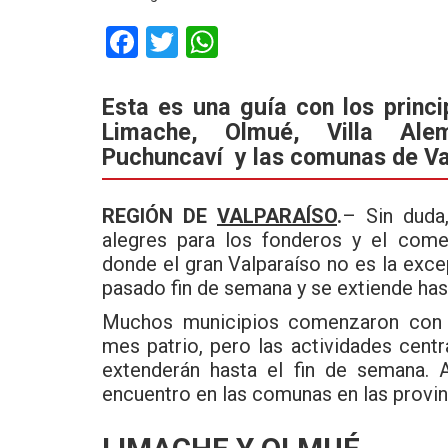
F
T
W
a
wi
h
ce
tt
at
Esta es una guía con los princ
Limache, Olmué, Villa Alem
b
er
s
Puchuncaví y las comunas de Val
o
A
o
p
REGIÓN DE
VALPARAÍSO
.
– Sin duda,
k
p
alegres para los fonderos y el come
donde el gran Valparaíso no es la exc
pasado fin de semana y se extiende ha
Muchos municipios comenzaron con un
mes patrio, pero las actividades cent
extenderán hasta el fin de semana. 
encuentro en las comunas en las provi