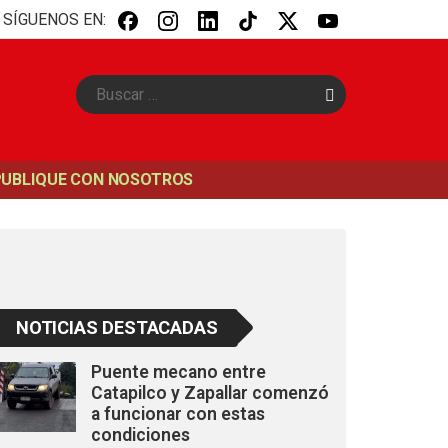
SÍGUENOS EN:
B
u
s
c
a
PUBLIQUE CON NOSOTROS
r
NOTICIAS DESTACADAS
Puente mecano entre
Catapilco y Zapallar comenzó
a funcionar con estas
condiciones