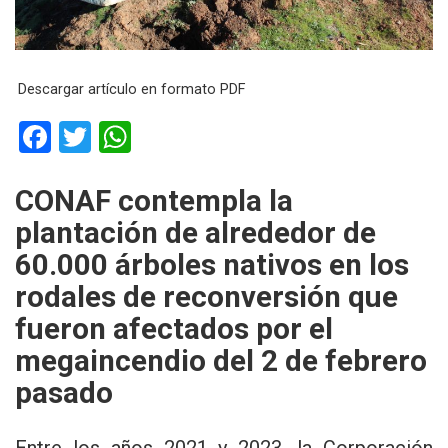
Descargar artículo en formato PDF
F
T
W
a
wi
h
ce
tt
at
CONAF contempla la
b
er
s
plantación de alrededor de
o
A
60.000 árboles nativos en los
o
p
rodales de reconversión que
k
p
fueron afectados por el
megaincendio del 2 de febrero
pasado
Entre los años 2021 y 2023, la
Corporación