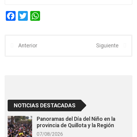
F
T
W
a
wi
h
ce
tt
at
b
er
s
Anterior
Siguiente
o
A
o
p
k
p
NOTICIAS DESTACADAS
Panoramas del Día del Niño en la
provincia de Quillota y la Región
07/08/2026