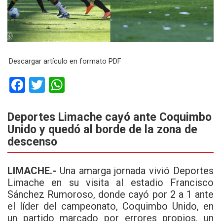
Descargar artículo en formato PDF
F
T
W
a
wi
h
ce
tt
at
Deportes Limache cayó ante Coquimbo
Unido y quedó al borde de la zona de
b
er
s
descenso
o
A
o
p
LIMACHE.-
Una amarga jornada vivió Deportes
k
p
Limache en su visita al estadio Francisco
Sánchez Rumoroso, donde cayó por 2 a 1 ante
el líder del campeonato, Coquimbo Unido, en
un partido marcado por errores propios, un