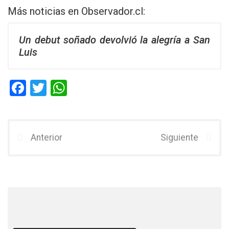
Más noticias en
Observador.cl
:
Un debut soñado devolvió la alegría a San
Luis
F
T
W
a
wi
h
ce
tt
at
b
er
s
Anterior
Siguiente
o
A
o
p
k
p